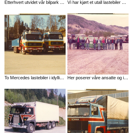
Etterhvert utvidet vår bilpark seg. Her et bilde utenfor våre tidligere lokaler.
Vi har kjørt et utall lastebiler opp igjennom årene. Her en Mercedes lastebil i aksjon.
To Mercedes lastebiler i idylliske omgivelser på Voss.
Her poserer våre ansatte og innleide sjåfører for bilde noen år etter vår oppstart.