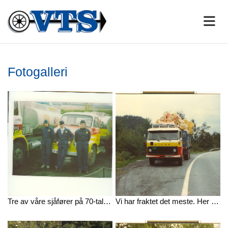
Fotogalleri
Tre av våre sjåfører på 70-tallet poserer foran tankbiler på oppdrag for Shell.
Vi har fraktet det meste. Her et bilde fra våre tidligere dager i fraktbransjen.