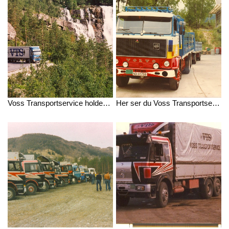
Voss Transportservice holder til i idylliske Voss. Her ser du en av våre lastebiler i aksjon.
Her ser du Voss Transportservice AS sitt aller første vogntog.