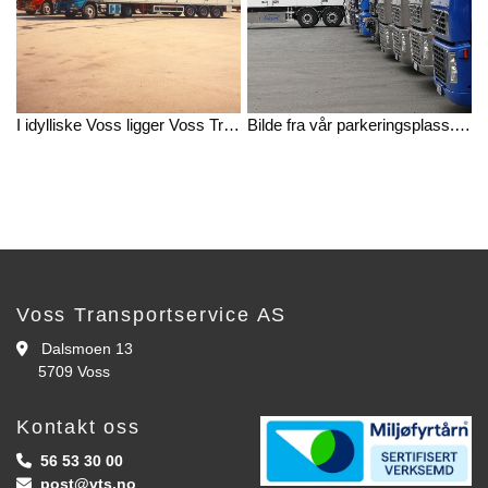
I idylliske Voss ligger Voss Transportservice.
Bilde fra vår parkeringsplass. Åtte av våre lastebiler på rad og rekke.
Voss Transportservice AS
Dalsmoen 13

5709 Voss
Kontakt oss
56 53 30 00

post@vts.no
