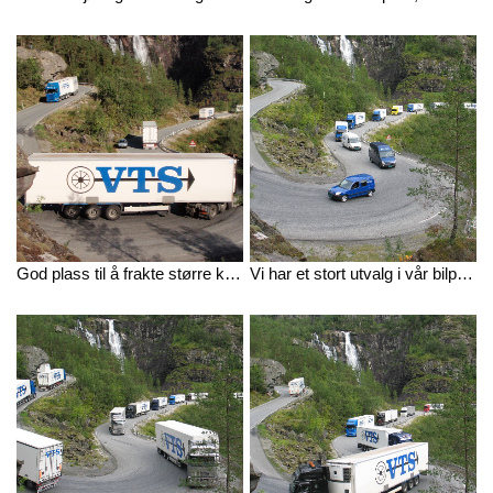
God plass til å frakte større kvanta. Bildet tatt på vår 35-årsdag.
Vi har et stort utvalg i vår bilpark, fra små biler for mindre pakker til større vogntog for partilast.