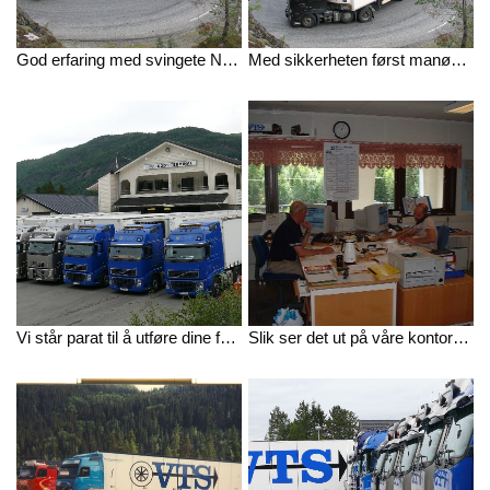
God erfaring med svingete Norske veier. Bildet tatt i anledning 35-årsfeiring.
Med sikkerheten først manøvrerer en av våre lastebiler seg gjennom en hårnålssving.
Vi står parat til å utføre dine fraktoppdrag. Bilde fra utsiden av våre lokaler i Voss.
Slik ser det ut på våre kontorer i Voss.