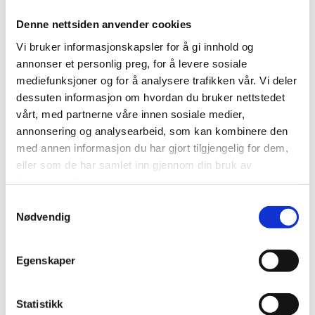
Denne nettsiden anvender cookies
Vi bruker informasjonskapsler for å gi innhold og
annonser et personlig preg, for å levere sosiale
mediefunksjoner og for å analysere trafikken vår. Vi deler
40 års erfaring med norske forhold på veien. Her ser du en av våre tidligere tippbiler i aksjon.
Bilparken har utviklet seg siden dette bildet ble tatt, og erfaringen er større.
dessuten informasjon om hvordan du bruker nettstedet
vårt, med partnerne våre innen sosiale medier,
annonsering og analysearbeid, som kan kombinere den
med annen informasjon du har gjort tilgjengelig for dem,
eller som de har samlet inn gjennom din bruk av
tjenestene deres.
Samtykkevalg
Nødvendig
Egenskaper
En av våre vogntog i aksjon i tidligere år.
Vi har nå en moderne bilpark til rådighet for fraktoppdrag.
Statistikk